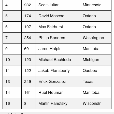
4
232
Scott Julian
Minnesota
5
174
David Moscoe
Ontario
6
107
Max Fairhurst
Ontario
7
254
Philip Sanders
Washington
9
69
Jared Halpin
Manitoba
10
123
Michael Bachleda
Michigan
11
122
Jakob Flansberry
Quebec
13
249
Erick Gonzalez
Texas
14
161
Ruel Neuman
Manitoba
16
8
Martin Panofsky
Wisconsin